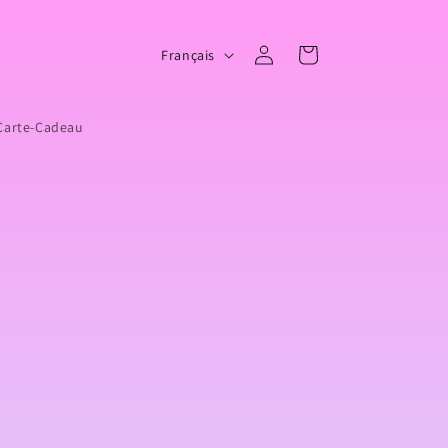
L
Panier
Connexion
Français
a
n
Carte-Cadeau
g
u
e